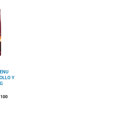
Rango
de
precios:
desde
$52.900
hasta
$203.100
MENU
OLLO Y
G
.100