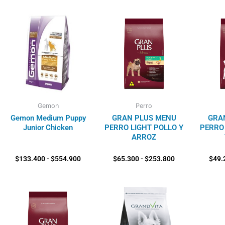
Rango
Rango
de
de
precios:
precios:
desde
desde
$133.400
$65.300
hasta
hasta
$554.900
$253.800
Gemon
Perro
Gemon Medium Puppy
GRAN PLUS MENU
GRA
Junior Chicken
PERRO LIGHT POLLO Y
PERRO
ARROZ
$
133.400
-
$
554.900
$
65.300
-
$
253.800
$
49.
Rango
Rango
de
de
precios:
precios:
desde
desde
$54.400
$77.800