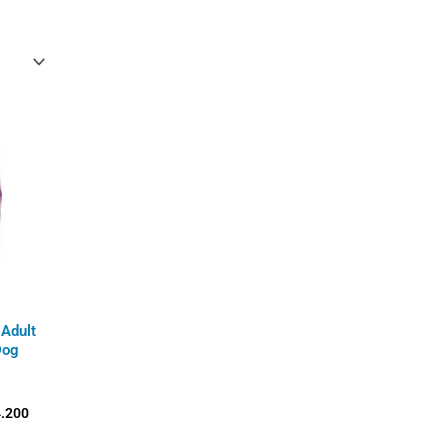
Rango
de
precios:
desde
$129.900
hasta
$564.200
Adult
Dog
.200