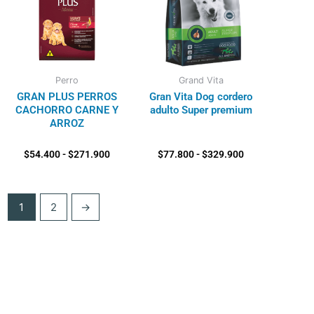
hasta
hasta
$271.900
$329.900
Perro
Grand Vita
GRAN PLUS PERROS
Gran Vita Dog cordero
CACHORRO CARNE Y
adulto Super premium
ARROZ
$
54.400
-
$
271.900
$
77.800
-
$
329.900
1
2
→