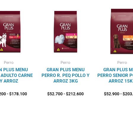
Rango
Rango
de
de
precios:
precios:
desde
desde
$49.200
$52.700
hasta
hasta
$178.100
$212.600
Perro
Perro
Perro
N PLUS MENU
GRAN PLUS MENU
GRAN PLUS 
 ADULTO CARNE
PERRO R. PEQ POLLO Y
PERRO SENIOR P
Y ARROZ
ARROZ 3KG
ARROZ 15K
200
-
$
178.100
$
52.700
-
$
212.600
$
52.900
-
$
203