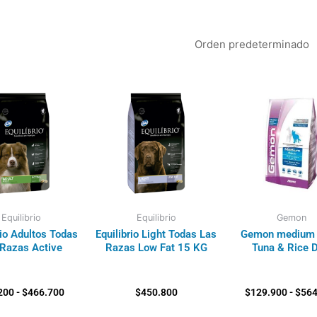
Rango
de
precios:
desde
$71.200
hasta
$466.700
Equilibrio
Equilibrio
Gemon
rio Adultos Todas
Equilibrio Light Todas Las
Gemon medium 
 Razas Active
Razas Low Fat 15 KG
Tuna & Rice 
200
-
$
466.700
$
450.800
$
129.900
-
$
564