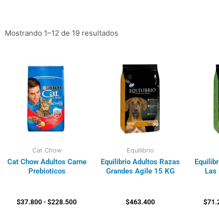
Mostrando 1–12 de 19 resultados
Rango
de
precios:
desde
$37.800
hasta
$228.500
Cat Chow
Equilibrio
Cat Chow Adultos Carne
Equilibrio Adultos Razas
Equilib
Prebioticos
Grandes Agile 15 KG
Las
$
37.800
-
$
228.500
$
463.400
$
71.