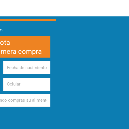
am
cota
rimera compra
Fecha
de
nacimiento
Celular
d