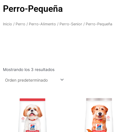
Perro-Pequeña
Inicio
/
Perro
/
Perro-Alimento
/
Perro-Senior
/ Perro-Pequeña
Mostrando los 3 resultados
Rango
de
precios:
desde
$102.600
hasta
$257.800