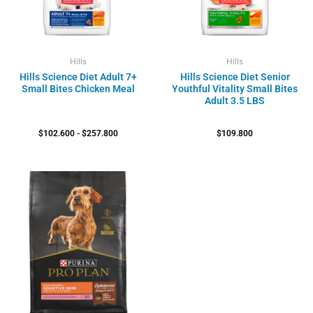
Hills
Hills
Hills Science Diet Adult 7+
Hills Science Diet Senior
Small Bites Chicken Meal
Youthful Vitality Small Bites
Adult 3.5 LBS
$
102.600
-
$
257.800
$
109.800
Rango
de
precios:
desde
$53.700
hasta
$290.500