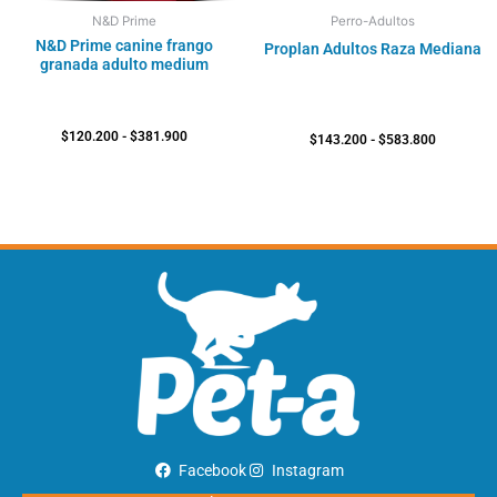
N&D Prime
Perro-Adultos
N&D Prime canine frango
Proplan Adultos Raza Mediana
granada adulto medium
$
120.200
-
$
381.900
$
143.200
-
$
583.800
Facebook
Instagram