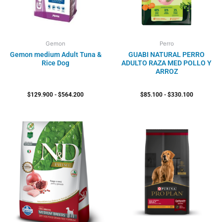
Gemon
Perro
Gemon medium Adult Tuna &
GUABI NATURAL PERRO
Rice Dog
ADULTO RAZA MED POLLO Y
ARROZ
$
129.900
-
$
564.200
$
85.100
-
$
330.100
Rango
Rango
de
de
precios:
precios:
desde
desde
$120.200
$143.200
hasta
hasta
$381.900
$583.800