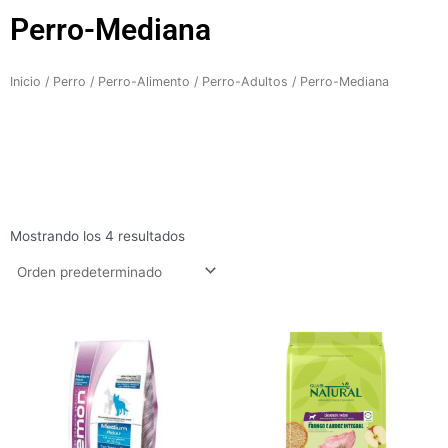
Perro-Mediana
Inicio
/
Perro
/
Perro-Alimento
/
Perro-Adultos
/ Perro-Mediana
Mostrando los 4 resultados
Rango
Rango
de
de
precios:
precios:
desde
desde
$129.900
$85.100
hasta
hasta
$564.200
$330.100