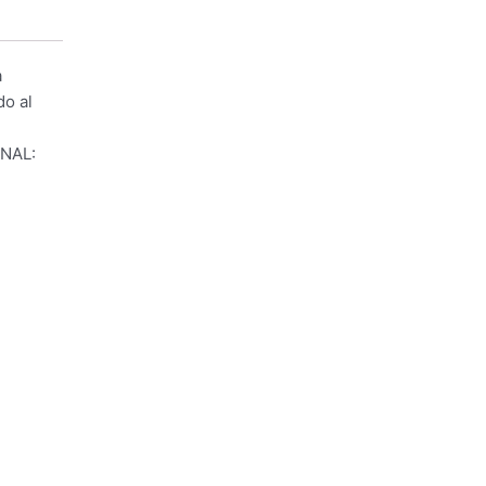
a
do al
INAL: