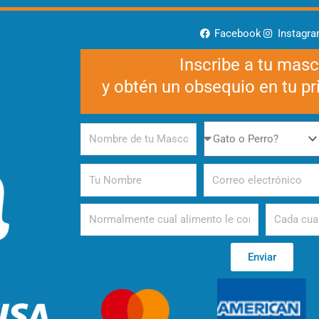
Facebook
Instagr
Inscribe a tu mas
y obtén un obsequio en tu p
Nombre
Gato
de
o
tu
Perro
Tu
Correo
Mascota
Nombre
electrónico
Alimento
Periodicida
Enviar