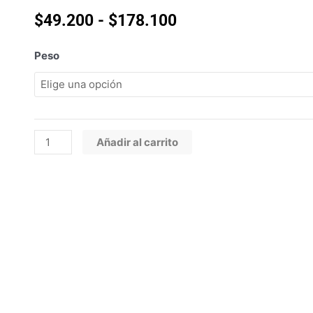
Rango
$
49.200
-
$
178.100
de
precios:
GRAN
Peso
desde
PLUS
$49.200
MENU
hasta
PERRO
$178.100
ADULTO
CARNE
Añadir al carrito
Y
ARROZ
cantidad