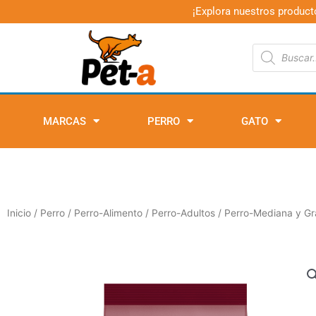
Ir
¡Explora nuestros product
al
contenido
Búsqueda
de
productos
MARCAS
PERRO
GATO
Inicio
/
Perro
/
Perro-Alimento
/
Perro-Adultos
/
Perro-Mediana y G