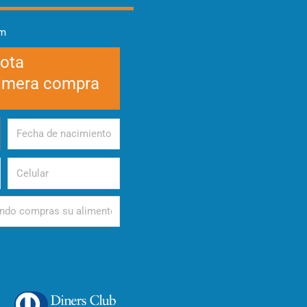
am
cota
rimera compra
Fecha
de
nacimiento
Celular
d