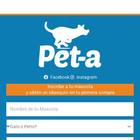
Facebook
Instagram
Inscribe a tu mascota
y obtén un obsequio en tu primera compra
Nombre
de
tu
Gato
Mascota
o
Perro
Fecha