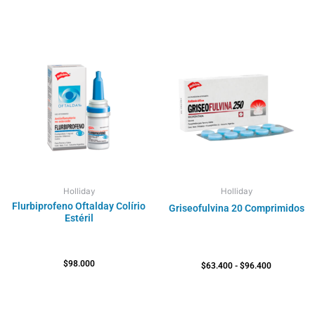
Rango
de
precios:
desde
$63.400
hasta
$96.400
Holliday
Holliday
Flurbiprofeno Oftalday Colírio
Griseofulvina 20 Comprimidos
Estéril
$
98.000
$
63.400
-
$
96.400