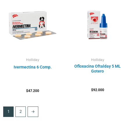
Holliday
Holliday
Ofloxacina Oftalday 5 ML
Ivermectina 6 Comp.
Gotero
$
92.000
$
47.200
1
2
→