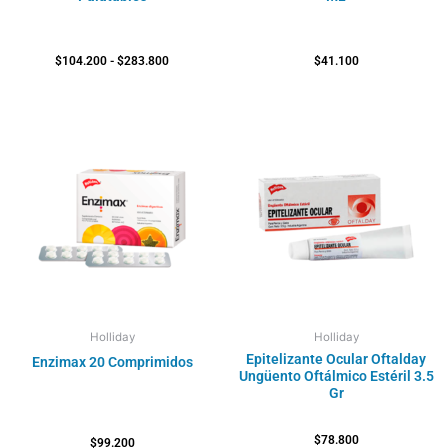
$
104.200
-
$
283.800
$
41.100
Holliday
Holliday
Epitelizante Ocular Oftalday
Enzimax 20 Comprimidos
Ungüento Oftálmico Estéril 3.5
Gr
$
78.800
$
99.200