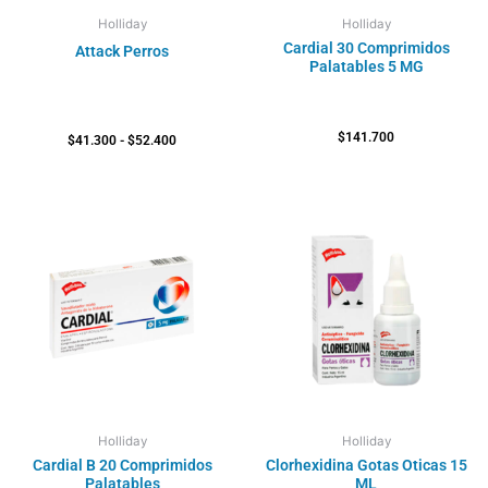
Holliday
Holliday
Cardial 30 Comprimidos
Attack Perros
Palatables 5 MG
$
141.700
$
41.300
-
$
52.400
Rango
de
precios:
desde
$104.200
hasta
$283.800
Holliday
Holliday
Cardial B 20 Comprimidos
Clorhexidina Gotas Oticas 15
Palatables
ML