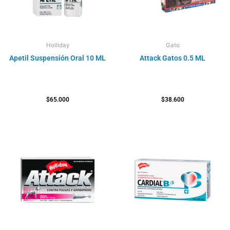
Holliday
Gato
Apetil Suspensión Oral 10 ML
Attack Gatos 0.5 ML
$
65.000
$
38.600
Rango
de
precios:
desde
$41.300
hasta
$52.400