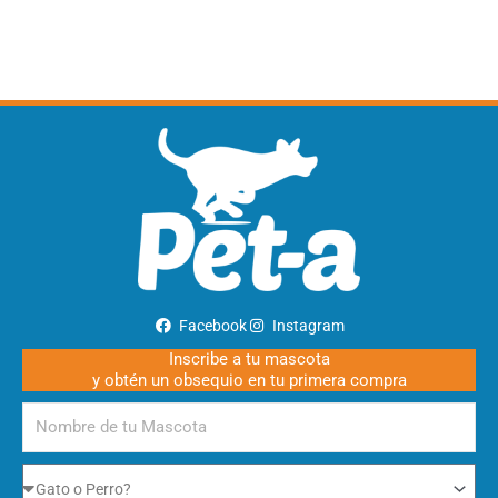
Facebook
Instagram
Inscribe a tu mascota
y obtén un obsequio en tu primera compra
Nombre
de
tu
Gato
Mascota