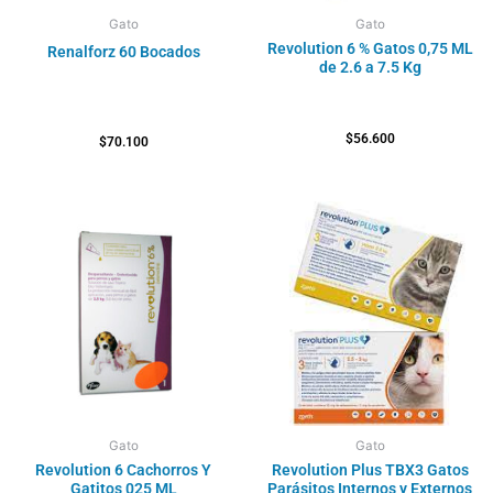
Gato
Gato
Revolution 6 % Gatos 0,75 ML
Renalforz 60 Bocados
de 2.6 a 7.5 Kg
$
56.600
$
70.100
Rango
de
precios:
desde
$151.400
hasta
$184.600
Gato
Gato
Revolution 6 Cachorros Y
Revolution Plus TBX3 Gatos
Gatitos 025 ML
Parásitos Internos y Externos