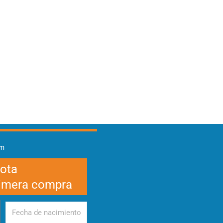
am
cota
rimera compra
Fecha
de