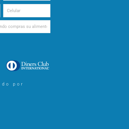
nacimiento
Celular
d
ado por