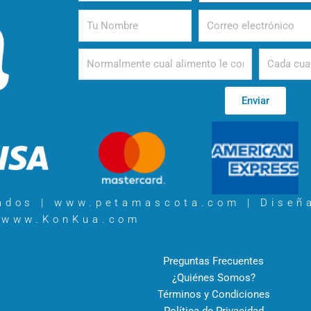
tu
Perro
Tu
Correo
Mascota
Nombre
electrónico
Alimento
Periodicida
Enviar
vados | www.petamascota.com |
Diseñ
www.KonKua.com
Preguntas Frecuentes
¿Quiénes Somos?
Términos y Condiciones