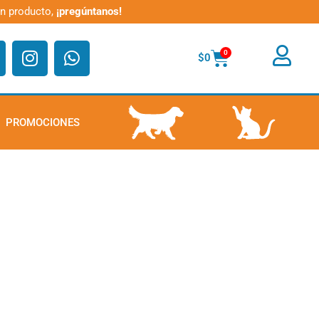
un producto,
¡pregúntanos!
I
W
Carrito
0
$
0
n
h
s
a
t
t
a
s
PROMOCIONES
PERRO
GATO
g
a
r
p
a
p
m