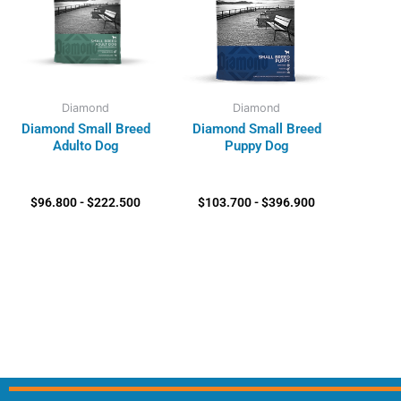
$96.800
$103.700
hasta
hasta
$222.500
$396.900
Diamond
Diamond
Diamond Small Breed
Diamond Small Breed
Adulto Dog
Puppy Dog
$
96.800
-
$
222.500
$
103.700
-
$
396.900