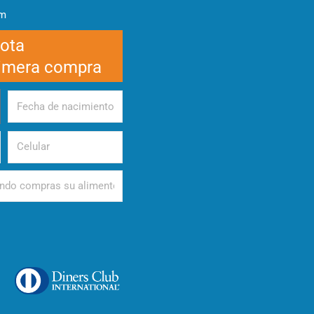
am
cota
rimera compra
Fecha
de
nacimiento
Celular
d