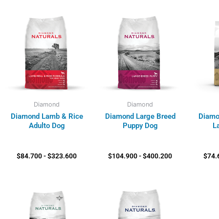
Rango
Rango
de
de
precios:
precios:
desde
desde
$84.700
$104.900
hasta
hasta
$323.600
$400.200
Diamond
Diamond
Diamond Lamb & Rice
Diamond Large Breed
Diamo
Adulto Dog
Puppy Dog
L
$
84.700
-
$
323.600
$
104.900
-
$
400.200
$
74.
Rango
Rango
de
de
precios:
precios:
desde
desde