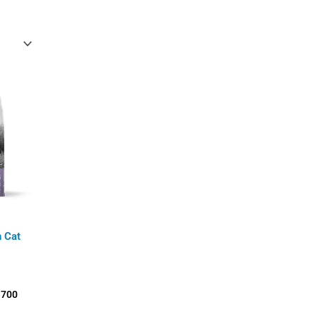
Rango
de
precios:
desde
$95.400
hasta
$240.700
 Cat
.700