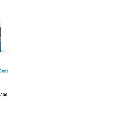
Rango
de
precios:
desde
$85.700
hasta
$326.300
Coat
.300