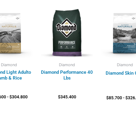
Rango
de
precios:
desde
$74.600
hasta
$304.800
Diamond
Diamond
Diamond
nd Light Adulto
Diamond Performance 40
Diamond Skin 
amb & Rice
Lbs
600
-
$
304.800
$
345.400
$
85.700
-
$
326