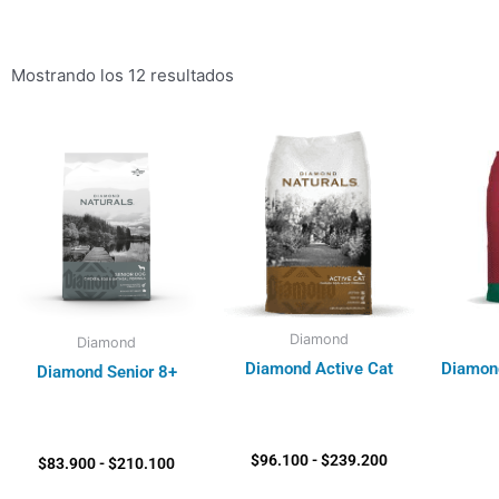
Mostrando los 12 resultados
Rango
Rango
de
de
precios:
precios:
desde
desde
$83.900
$96.100
hasta
hasta
$210.100
$239.200
Diamond
Diamond
Diamond Active Cat
Diamond
Diamond Senior 8+
$
96.100
-
$
239.200
$
83.900
-
$
210.100