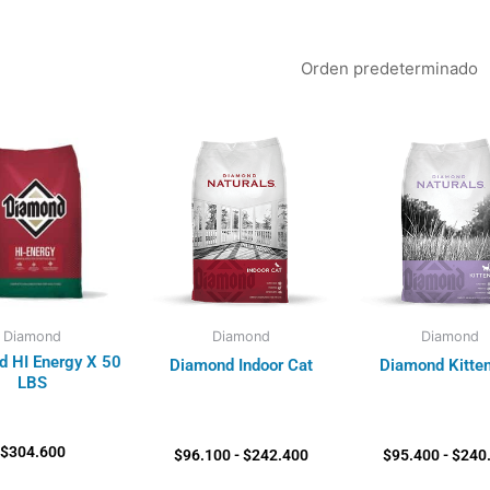
Rango
de
precios:
desde
$96.100
hasta
$242.400
Diamond
Diamond
Diamond
 HI Energy X 50
Diamond Indoor Cat
Diamond Kitten
LBS
$
304.600
$
96.100
-
$
242.400
$
95.400
-
$
240