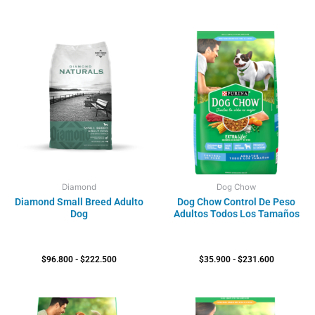
Rango
Rango
de
de
precios:
precios:
desde
desde
$96.800
$35.900
hasta
hasta
$222.500
$231.600
Diamond
Dog Chow
Diamond Small Breed Adulto
Dog Chow Control De Peso
Dog
Adultos Todos Los Tamaños
$
96.800
-
$
222.500
$
35.900
-
$
231.600
Rango
Rango
de
de