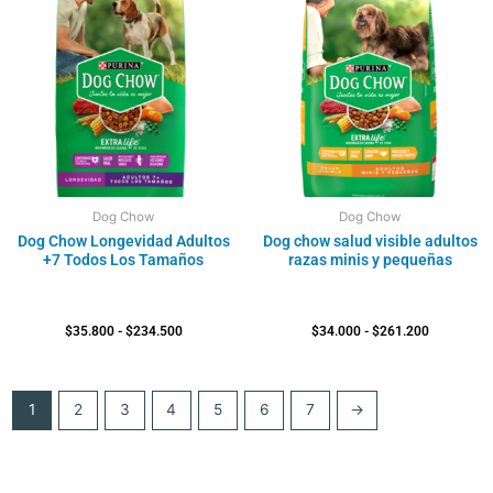
precios:
precios:
desde
desde
$35.800
$34.000
hasta
hasta
$234.500
$261.200
Dog Chow
Dog Chow
Dog Chow Longevidad Adultos
Dog chow salud visible adultos
+7 Todos Los Tamaños
razas minis y pequeñas
$
35.800
-
$
234.500
$
34.000
-
$
261.200
1
2
3
4
5
6
7
→