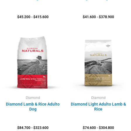
$
45.200
-
$
415.600
$
41.600
-
$
378.900
Rango
Rango
de
de
precios:
precios:
desde
desde
$84.700
$74.600
hasta
hasta
$323.600
$304.800
Diamond
Diamond
Diamond Lamb & Rice Adulto
Diamond Light Adulto Lamb &
Dog
Rice
$
84.700
-
$
323.600
$
74.600
-
$
304.800