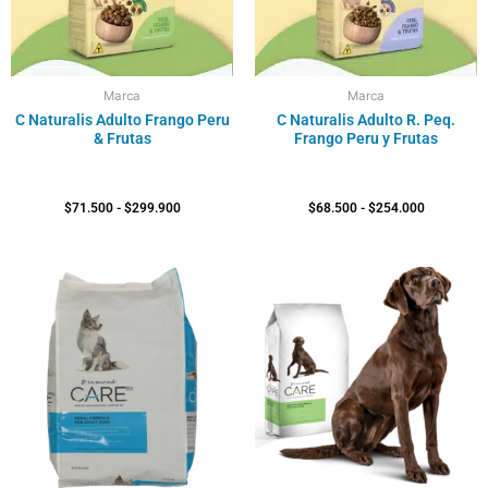
Marca
Marca
C Naturalis Adulto Frango Peru
C Naturalis Adulto R. Peq.
& Frutas
Frango Peru y Frutas
$
71.500
-
$
299.900
$
68.500
-
$
254.000
Rango
Rango
de
de
precios:
precios:
desde
desde
$42.300
$40.200
hasta
hasta
$375.300
$363.700