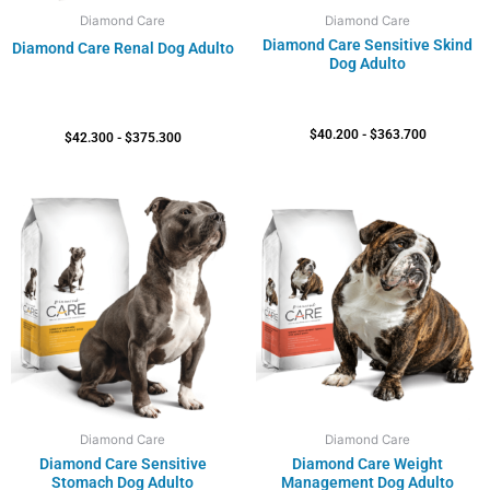
Diamond Care
Diamond Care
Diamond Care Sensitive Skind
Diamond Care Renal Dog Adulto
Dog Adulto
$
40.200
-
$
363.700
$
42.300
-
$
375.300
Rango
Rango
de
de
precios:
precios:
desde
desde
$45.200
$41.600
hasta
hasta
$415.600
$378.900
Diamond Care
Diamond Care
Diamond Care Sensitive
Diamond Care Weight
Stomach Dog Adulto
Management Dog Adulto