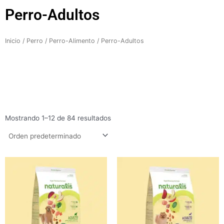
Perro-Adultos
Inicio
/
Perro
/
Perro-Alimento
/ Perro-Adultos
Mostrando 1–12 de 84 resultados
Rango
Rango
de
de
precios:
precios:
desde
desde
$71.500
$68.500
hasta
hasta
$299.900
$254.000