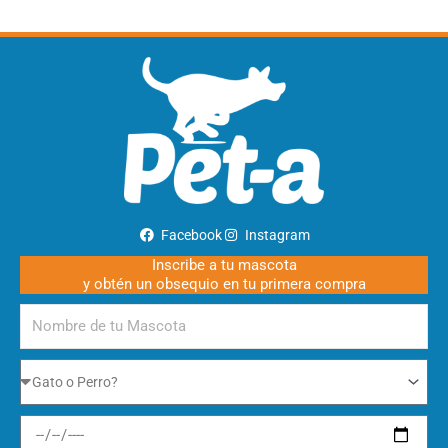
Facebook
Instagram
Inscribe a tu mascota
y obtén un obsequio en tu primera compra
Nombre
de
tu
Gato
Mascota
o
Perro
Fecha
de