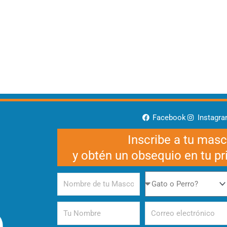
Facebook
Instagr
Inscribe a tu mas
y obtén un obsequio en tu p
Nombre
Gato
de
o
tu
Perro
Tu
Correo
Mascota
Nombre
electrónico