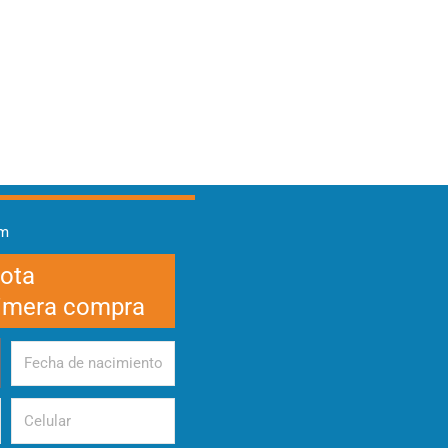
am
cota
rimera compra
Fecha
de
nacimiento
Celular