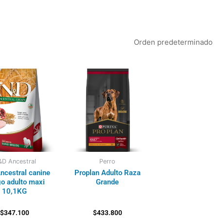
D Ancestral
Perro
ncestral canine
Proplan Adulto Raza
go adulto maxi
Grande
10,1KG
$
347.100
$
433.800