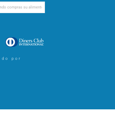
d
ado por