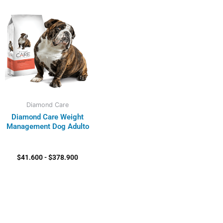
Rango
de
precios:
desde
$41.600
hasta
$378.900
Diamond Care
Diamond Care Weight
Management Dog Adulto
$
41.600
-
$
378.900