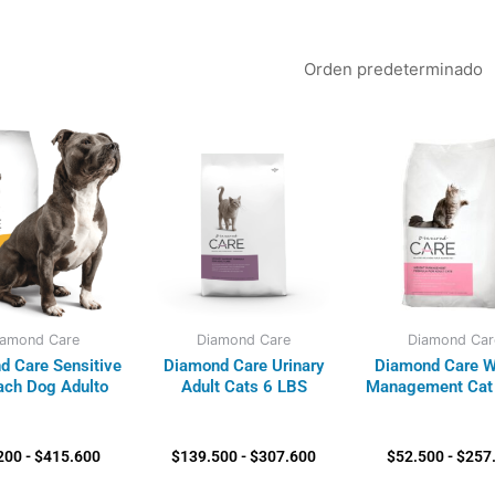
Rango
Rango
de
de
precios:
precios:
desde
desde
$45.200
$139.500
hasta
hasta
$415.600
$307.600
iamond Care
Diamond Care
Diamond Car
d Care Sensitive
Diamond Care Urinary
Diamond Care W
ch Dog Adulto
Adult Cats 6 LBS
Management Cat 
200
-
$
415.600
$
139.500
-
$
307.600
$
52.500
-
$
257