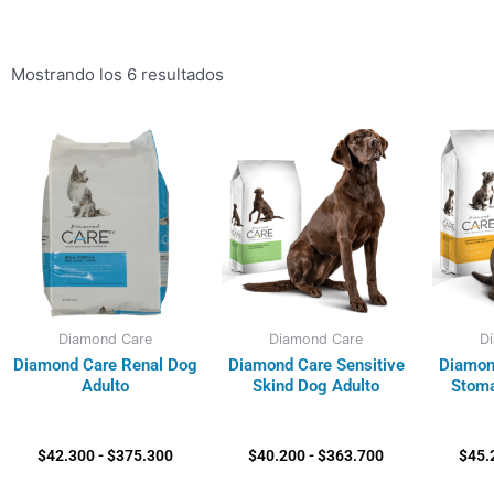
Mostrando los 6 resultados
Rango
Rango
de
de
precios:
precios:
desde
desde
$42.300
$40.200
hasta
hasta
$375.300
$363.700
Diamond Care
Diamond Care
D
Diamond Care Renal Dog
Diamond Care Sensitive
Diamon
Adulto
Skind Dog Adulto
Stoma
$
42.300
-
$
375.300
$
40.200
-
$
363.700
$
45.