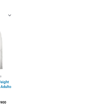
Rango
de
precios:
desde
$52.500
hasta
$257.900
e
eight
Adulto
.900