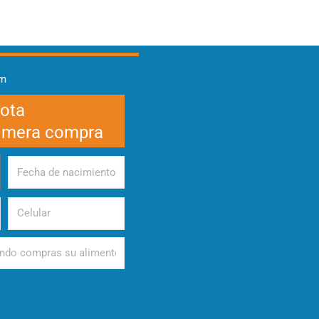
am
cota
rimera compra
Fecha
de
nacimiento
Celular
d