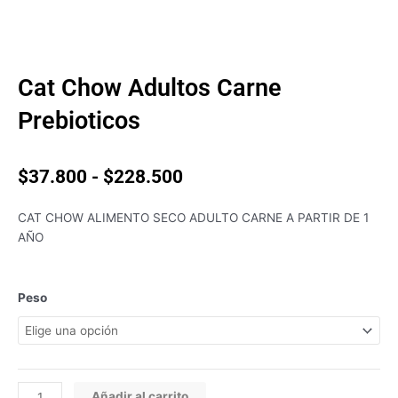
Cat Chow Adultos Carne
Prebioticos
Rango
$
37.800
-
$
228.500
de
precios:
CAT CHOW ALIMENTO SECO ADULTO CARNE A PARTIR DE 1
desde
AÑO
$37.800
hasta
$228.500
Cat
Peso
Chow
Adultos
Carne
Prebioticos
cantidad
Añadir al carrito