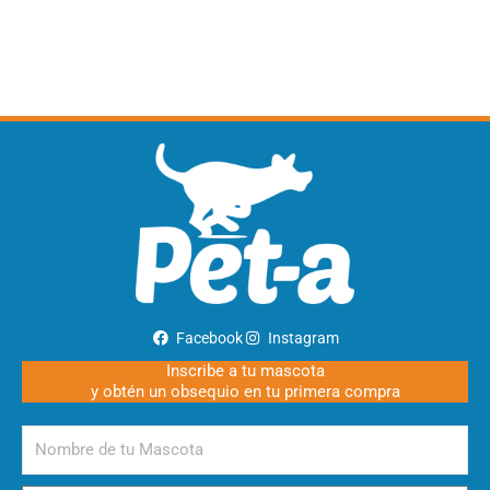
Facebook
Instagram
Inscribe a tu mascota
y obtén un obsequio en tu primera compra
Nombre
de
tu