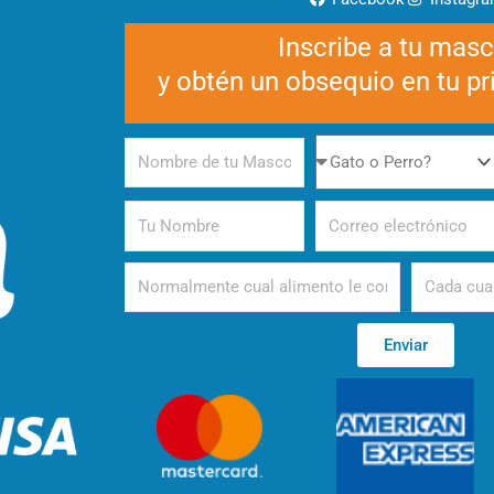
Inscribe a tu mas
y obtén un obsequio en tu p
Nombre
Gato
de
o
tu
Perro
Tu
Correo
Mascota
Nombre
electrónico
Alimento
Periodicida
Enviar