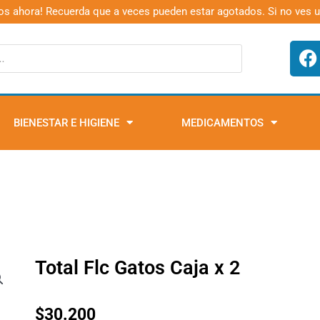
os ahora! Recuerda que a veces pueden estar agotados. Si no ves 
F
a
c
e
b
BIENESTAR E HIGIENE
MEDICAMENTOS
o
o
k
Total Flc Gatos Caja x 2
$
30.200