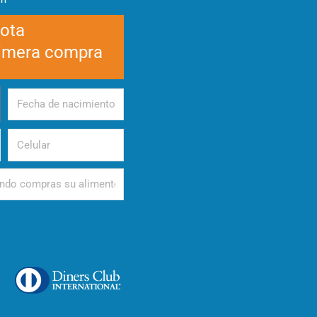
cota
rimera compra
Fecha
de
nacimiento
Celular
d