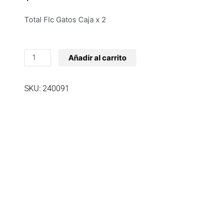
Total Flc Gatos Caja x 2
Total
Añadir al carrito
Flc
Gatos
SKU: 240091
Caja
x
2
cantidad