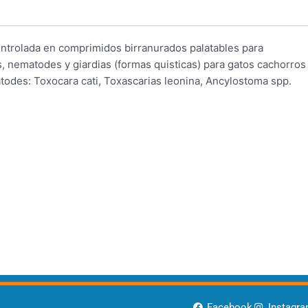
 controlada en comprimidos birranurados palatables para
, nematodes y giardias (formas quisticas) para gatos cachorros
todes: Toxocara cati, Toxascarias leonina, Ancylostoma spp.
Facebook
Instagr