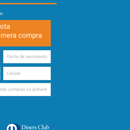
am
cota
rimera compra
Fecha
de
nacimiento
Celular
d