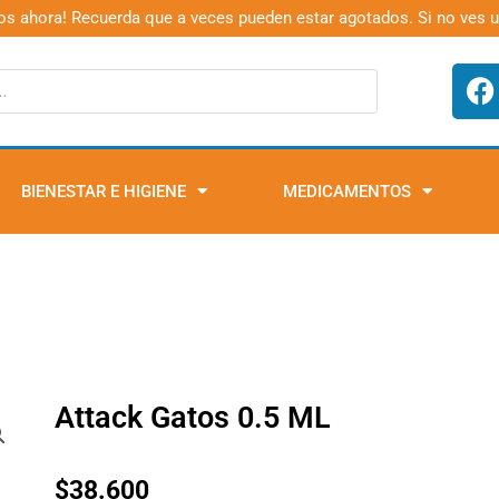
os ahora! Recuerda que a veces pueden estar agotados. Si no ves 
F
a
c
e
b
BIENESTAR E HIGIENE
MEDICAMENTOS
o
o
k
Attack Gatos 0.5 ML
$
38.600