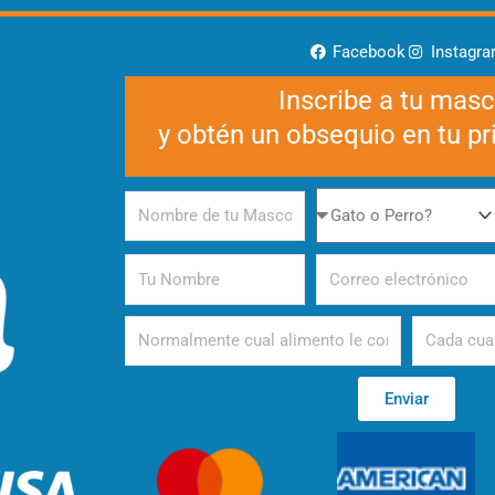
Facebook
Instagr
Inscribe a tu mas
y obtén un obsequio en tu p
Nombre
Gato
de
o
tu
Perro
Tu
Correo
Mascota
Nombre
electrónico
Alimento
Periodicida
Enviar