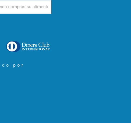
d
ado por