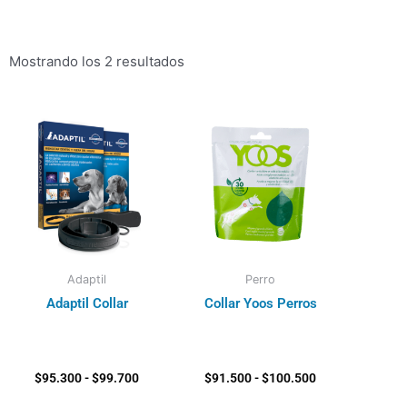
Mostrando los 2 resultados
Rango
Rango
de
de
precios:
precios:
desde
desde
$95.300
$91.500
hasta
hasta
$99.700
$100.500
Adaptil
Perro
Adaptil Collar
Collar Yoos Perros
$
95.300
-
$
99.700
$
91.500
-
$
100.500