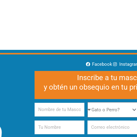
Facebook
Instagr
Inscribe a tu mas
y obtén un obsequio en tu p
Nombre
Gato
de
o
tu
Perro
Tu
Correo
Mascota
Nombre
electrónico