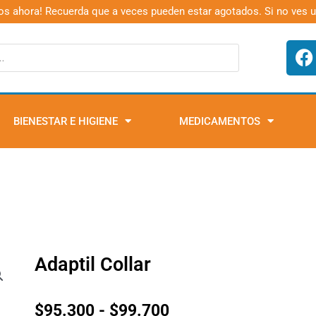
os ahora! Recuerda que a veces pueden estar agotados. Si no ves 
F
a
c
e
b
BIENESTAR E HIGIENE
MEDICAMENTOS
o
o
k
Adaptil Collar
Rango
$
95.300
-
$
99.700