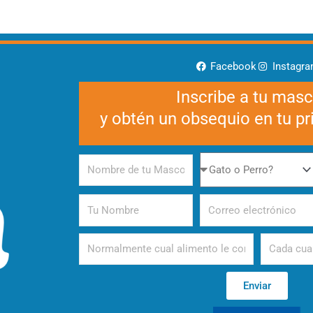
Facebook
Instagr
Inscribe a tu mas
y obtén un obsequio en tu p
Nombre
Gato
de
o
tu
Perro
Tu
Correo
Mascota
Nombre
electrónico
Alimento
Periodicida
Enviar