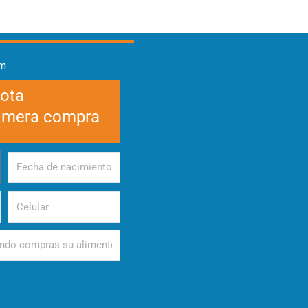
am
cota
rimera compra
Fecha
de
nacimiento
Celular
d