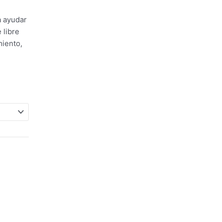
a ayudar
 libre
miento,