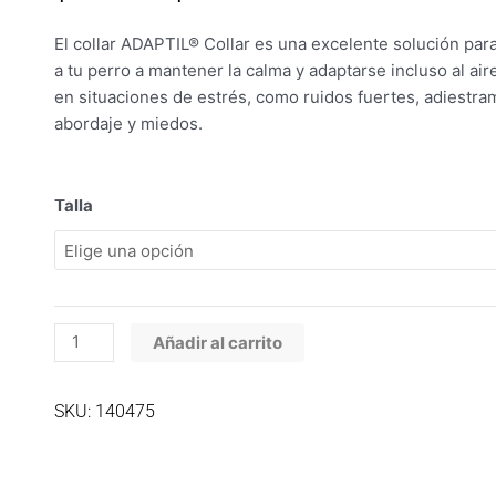
de
precios:
El collar ADAPTIL® Collar es una excelente solución par
desde
a tu perro a mantener la calma y adaptarse incluso al aire
$95.300
en situaciones de estrés, como ruidos fuertes, adiestra
hasta
abordaje y miedos.
$99.700
Adaptil
Talla
Collar
cantidad
Añadir al carrito
SKU: 140475