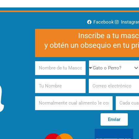
Facebook
Instagr
Inscribe a tu mas
y obtén un obsequio en tu p
Nombre
Gato
de
o
tu
Perro
Tu
Correo
Mascota
Nombre
electrónico
Alimento
Periodicida
Enviar