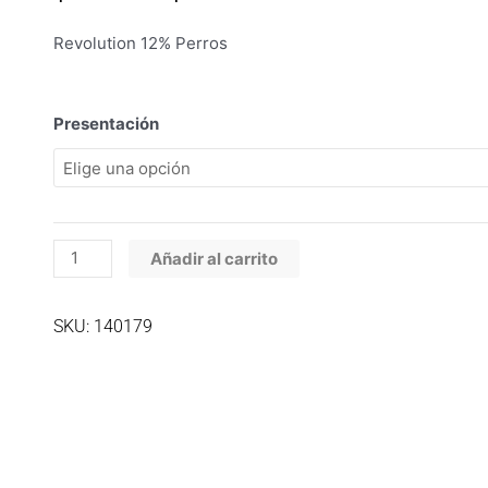
de
precios:
Revolution 12% Perros
desde
$53.700
hasta
Revolution
Presentación
$73.100
12
%
Perros
cantidad
Añadir al carrito
SKU: 140179