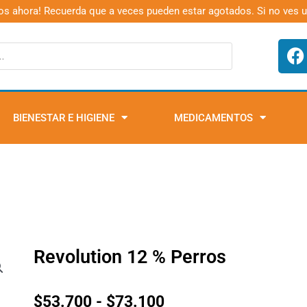
os ahora! Recuerda que a veces pueden estar agotados. Si no ves 
F
a
c
e
b
BIENESTAR E HIGIENE
MEDICAMENTOS
o
o
k
Revolution 12 % Perros
Rango
$
53.700
-
$
73.100