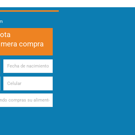
am
cota
rimera compra
Fecha
de
nacimiento
Celular
d