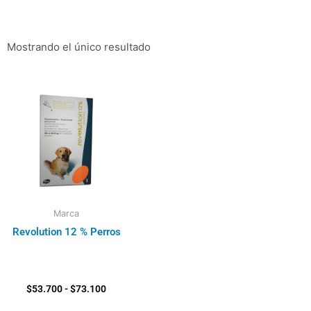
Mostrando el único resultado
Rango
de
precios:
desde
$53.700
hasta
$73.100
Marca
Revolution 12 % Perros
$
53.700
-
$
73.100