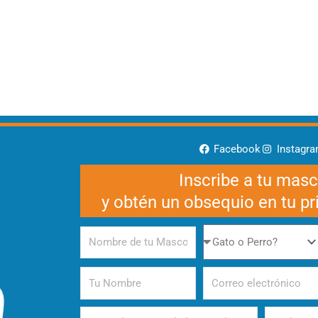
Facebook
Instagr
Inscribe a tu mas
y obtén un obsequio en tu p
Nombre
Gato
de
o
tu
Perro
Tu
Correo
Mascota
Nombre
electrónico
Alimento
Periodicida