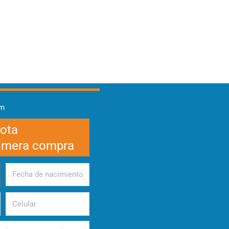
am
cota
rimera compra
Fecha
de
nacimiento
Celular
d