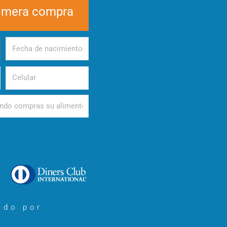
rimera compra
Fecha
de
nacimiento
Celular
d
ado por