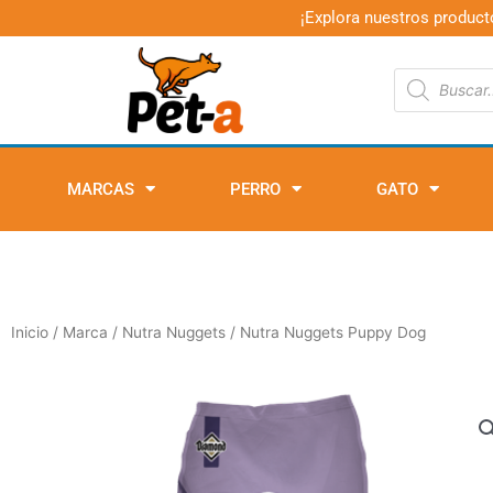
Ir
¡Explora nuestros product
al
contenido
Búsqueda
de
productos
MARCAS
PERRO
GATO
Inicio
/
Marca
/
Nutra Nuggets
/ Nutra Nuggets Puppy Dog