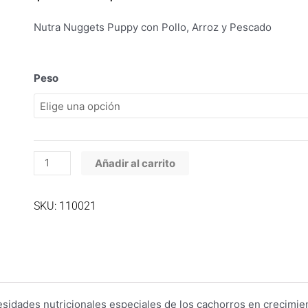
de
precios:
Nutra Nuggets Puppy con Pollo, Arroz y Pescado
desde
$85.900
hasta
Nutra
Peso
$312.200
Nuggets
Puppy
Dog
cantidad
Añadir al carrito
SKU: 110021
sidades nutricionales especiales de los cachorros en crecimie