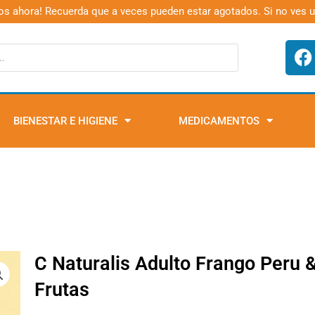
os ahora! Recuerda que a veces pueden estar agotados. Si no ves 
F
a
c
e
b
BIENESTAR E HIGIENE
MEDICAMENTOS
o
o
k
C Naturalis Adulto Frango Peru 
Frutas