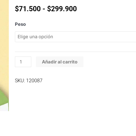
Rango
$
71.500
-
$
299.900
de
precios:
C
Peso
desde
Naturalis
$71.500
Adulto
hasta
Frango
$299.900
Peru
&
Añadir al carrito
Frutas
cantidad
SKU: 120087