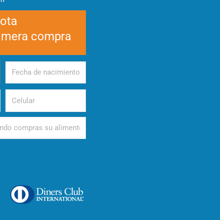
cota
rimera compra
Fecha
de
nacimiento
Celular
d