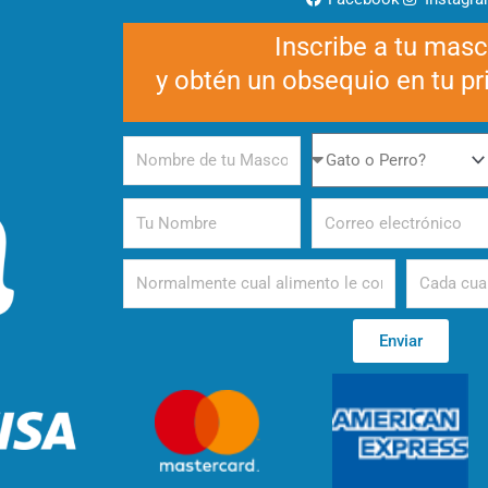
Inscribe a tu mas
y obtén un obsequio en tu p
Nombre
Gato
de
o
tu
Perro
Tu
Correo
Mascota
Nombre
electrónico
Alimento
Periodicida
Enviar