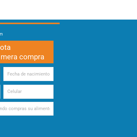
am
cota
rimera compra
Fecha
de
nacimiento
Celular
d