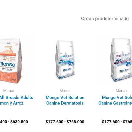
Rango
Rango
de
de
precios:
precios:
desde
desde
$164.400
$177.600
hasta
hasta
$639.500
$768.000
Marca
Marca
Marca
ll Breeds Adulto
Monge Vet Solution
Monge Vet Solu
lmon y Arroz
Canine Dermatosis
Canine Gastroint
.400
-
$
639.500
$
177.600
-
$
768.000
$
177.600
-
$
768