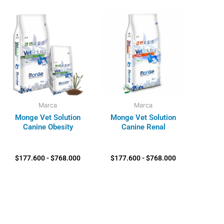
Rango
Rango
de
de
precios:
precios:
desde
desde
$177.600
$177.600
hasta
hasta
$768.000
$768.000
Marca
Marca
Monge Vet Solution
Monge Vet Solution
Canine Obesity
Canine Renal
$
177.600
-
$
768.000
$
177.600
-
$
768.000