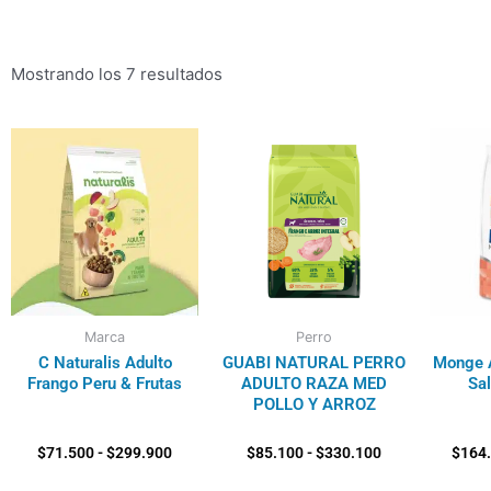
Mostrando los 7 resultados
Rango
Rango
de
de
precios:
precios:
desde
desde
$71.500
$85.100
hasta
hasta
$299.900
$330.100
Marca
Perro
C Naturalis Adulto
GUABI NATURAL PERRO
Monge A
Frango Peru & Frutas
ADULTO RAZA MED
Sa
POLLO Y ARROZ
$
71.500
-
$
299.900
$
85.100
-
$
330.100
$
164