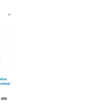
Rango
de
precios:
desde
$177.600
hasta
$768.000
tion
estinal
.000