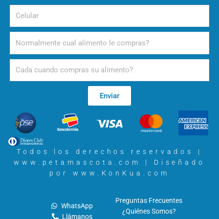
Celular
Alimento
Periodicidad
Enviar
Todos los derechos reservados |
www.petamascota.com |
Diseñado
por www.KonKua.com
Preguntas Frecuentes
WhatsApp
¿Quiénes Somos?
Llámanos