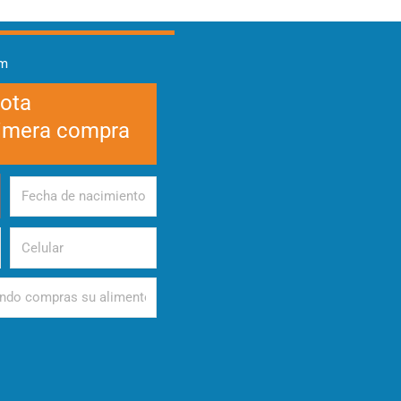
am
cota
rimera compra
Fecha
de
nacimiento
Celular
d