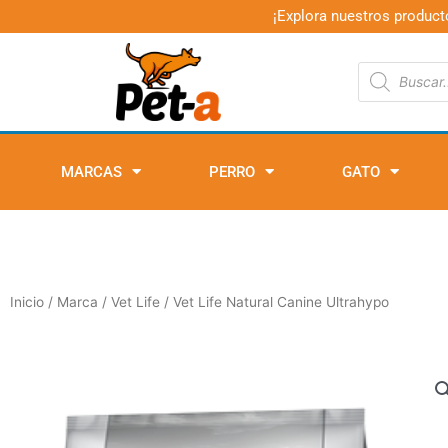
Ir
¡Explora nuestros product
al
contenido
Búsqueda
de
productos
MARCAS
PERRO
GATO
Inicio
/
Marca
/
Vet Life
/ Vet Life Natural Canine Ultrahypo