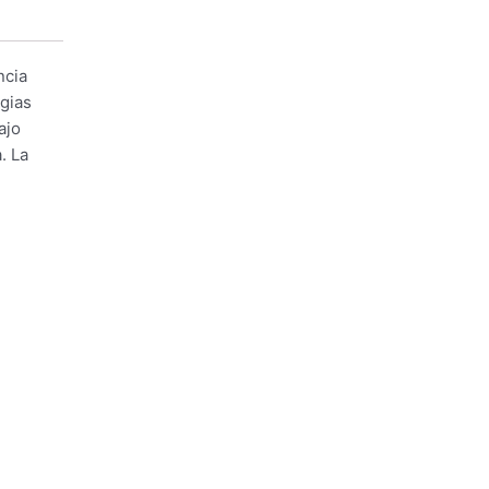
ncia
rgias
ajo
. La