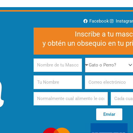
Facebook
Instagr
Inscribe a tu mas
y obtén un obsequio en tu p
Nombre
Gato
de
o
tu
Perro
Tu
Correo
Mascota
Nombre
electrónico
Alimento
Periodicida
Enviar