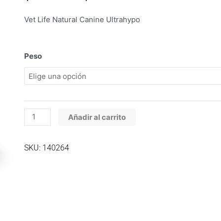
de
precios:
Vet Life Natural Canine Ultrahypo
desde
$156.700
hasta
Vet
Peso
$615.700
Life
Natural
Canine
Ultrahypo
cantidad
Añadir al carrito
SKU: 140264