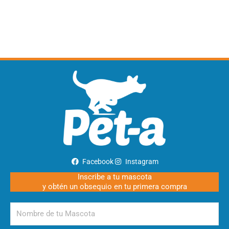
Facebook
Instagram
Inscribe a tu mascota
y obtén un obsequio en tu primera compra
Nombre
de