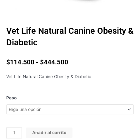
Vet Life Natural Canine Obesity &
Diabetic
Rango
$
114.500
-
$
444.500
de
precios:
Vet Life Natural Canine Obesity & Diabetic
desde
$114.500
hasta
Vet
Peso
$444.500
Life
Natural
Canine
Obesity
&
Añadir al carrito
Diabetic