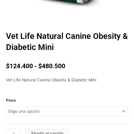
Vet Life Natural Canine Obesity &
Diabetic Mini
Rango
$
124.400
-
$
480.500
de
precios:
Vet Life Natural Canine Obesity & Diabetic Mini
desde
$124.400
hasta
Vet
Peso
$480.500
Life
Natural
Canine
Obesity
&
Añadir al carrito