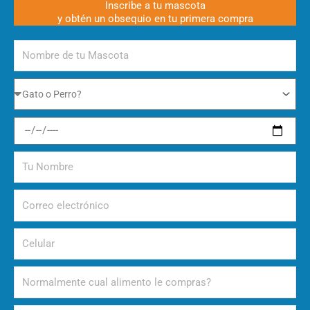
Inscribe a tu mascota
y obtén un obsequio en tu primera compra
Nombre
de
tu
Gato
Mascota
o
Perro
Fecha
de
nacimiento
Tu
Nombre
Correo
electrónico
Celular
Alimento