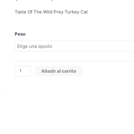
de
precios:
Taste Of The Wild Prey Turkey Cat
desde
$147.800
hasta
Taste
Peso
$308.500
Of
The
Wild
Prey
Turkey
Añadir al carrito
Cat
cantidad