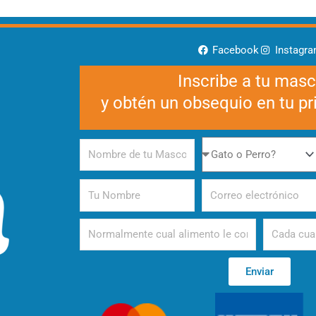
Facebook
Instagr
Inscribe a tu mas
y obtén un obsequio en tu p
Nombre
Gato
de
o
tu
Perro
Tu
Correo
Mascota
Nombre
electrónico
Alimento
Periodicida
Enviar