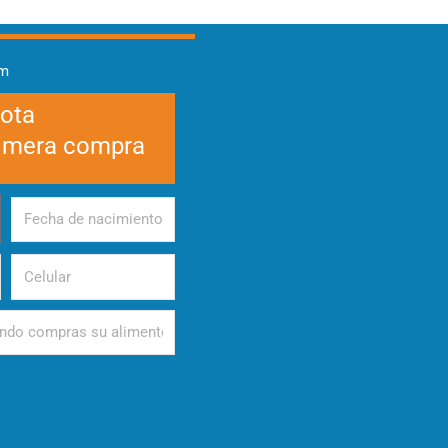
am
cota
rimera compra
Fecha
de
nacimiento
Celular
d