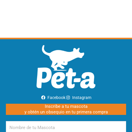
Facebook
Instagram
Inscribe a tu mascota
y obtén un obsequio en tu primera compra
Nombre
de