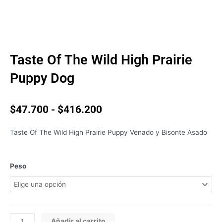
Taste Of The Wild High Prairie
Puppy Dog
Rango
$
47.700
-
$
416.200
de
precios:
Taste Of The Wild High Prairie Puppy Venado y Bisonte Asado
desde
$47.700
hasta
Taste
Peso
$416.200
Of
The
Wild
High
Prairie
Añadir al carrito