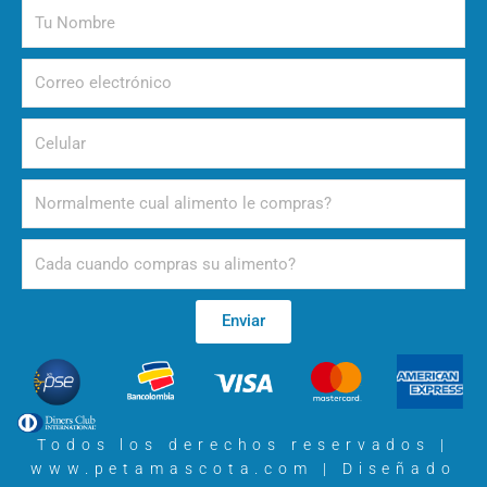
nacimiento
Tu
Nombre
Correo
electrónico
Celular
Alimento
Periodicidad
Enviar
Todos los derechos reservados |
www.petamascota.com |
Diseñado