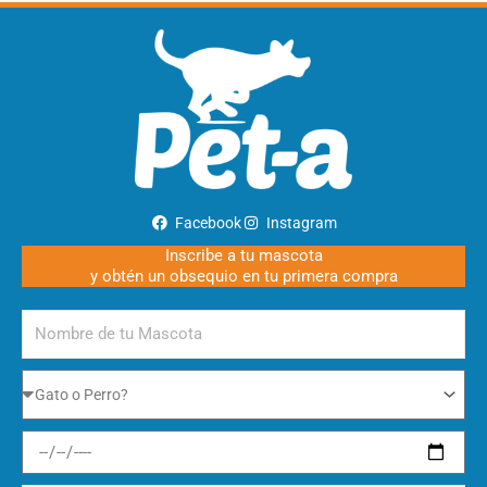
Facebook
Instagram
Inscribe a tu mascota
y obtén un obsequio en tu primera compra
Nombre
de
tu
Gato
Mascota
o
Perro
Fecha
de