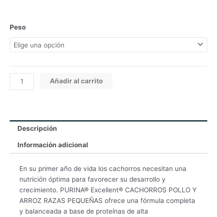
Purina
Peso
Excellent
Perros
Puppy
Raza
Pequeña
Añadir al carrito
cantidad
Descripción
Información adicional
En su primer año de vida los cachorros necesitan una
nutrición óptima para favorecer su desarrollo y
crecimiento. PURINA® Excellent® CACHORROS POLLO Y
ARROZ RAZAS PEQUEÑAS ofrece una fórmula completa
y balanceada a base de proteínas de alta