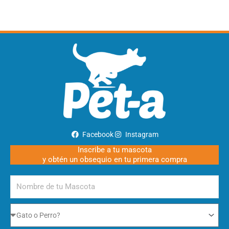
Facebook
Instagram
Inscribe a tu mascota
y obtén un obsequio en tu primera compra
Nombre
de
tu
Gato
Mascota
o