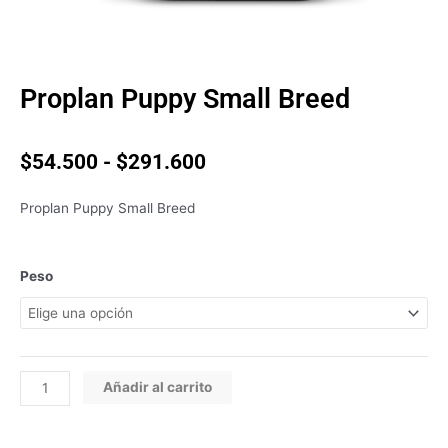
Proplan Puppy Small Breed
Rango
$
54.500
-
$
291.600
de
precios:
Proplan Puppy Small Breed
desde
$54.500
hasta
Proplan
Peso
$291.600
Puppy
Small
Breed
cantidad
Añadir al carrito