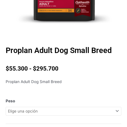
Proplan Adult Dog Small Breed
Rango
$
55.300
-
$
295.700
de
precios:
Proplan Adult Dog Small Breed
desde
$55.300
hasta
Proplan
Peso
$295.700
Adult
Dog
Small
Breed