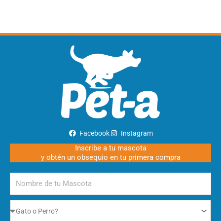
Facebook
Instagram
Inscribe a tu mascota
y obtén un obsequio en tu primera compra
Nombre
de
tu
Gato
Mascota
o