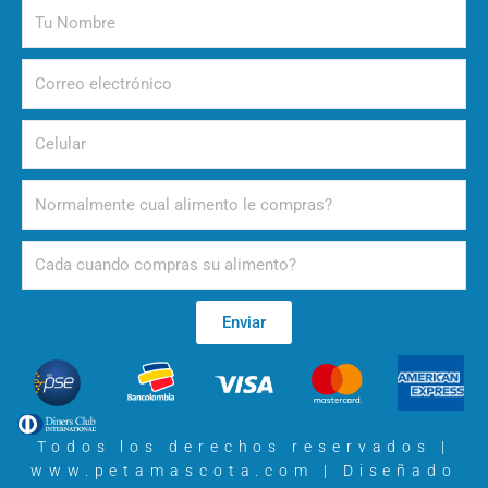
nacimiento
Tu
Nombre
Correo
electrónico
Celular
Alimento
Periodicidad
Enviar
Todos los derechos reservados |
www.petamascota.com |
Diseñado