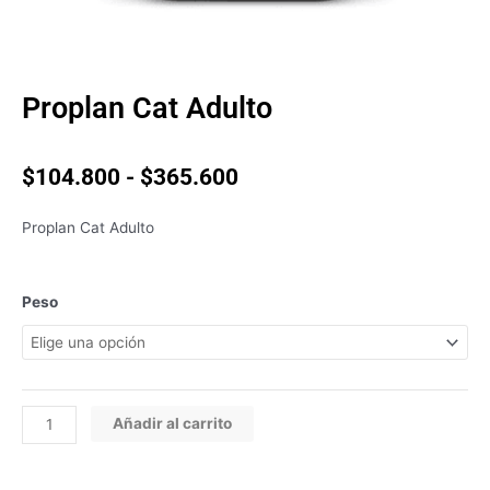
Proplan Cat Adulto
Rango
$
104.800
-
$
365.600
de
precios:
Proplan Cat Adulto
desde
$104.800
hasta
Proplan
Peso
$365.600
Cat
Adulto
cantidad
Añadir al carrito