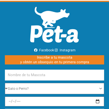
Facebook
Instagram
Inscribe a tu mascota
y obtén un obsequio en tu primera compra
Nombre
de
tu
Gato
Mascota
o
Perro
Fecha
de