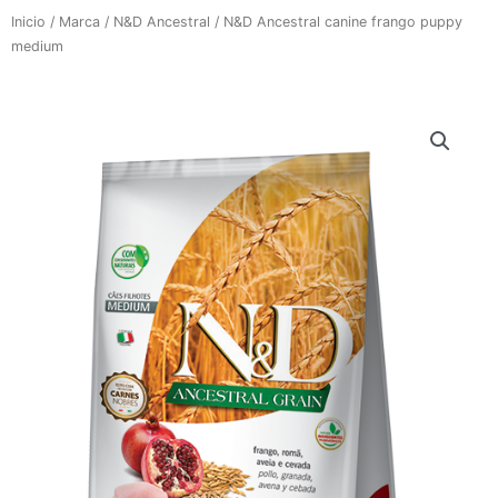
Inicio
/
Marca
/
N&D Ancestral
/ N&D Ancestral canine frango puppy
medium