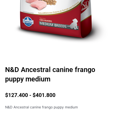
N&D Ancestral canine frango
puppy medium
Rango
$
127.400
-
$
401.800
de
precios:
N&D Ancestral canine frango puppy medium
desde