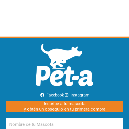
Facebook
Instagram
Inscribe a tu mascota
y obtén un obsequio en tu primera compra
Nombre
de