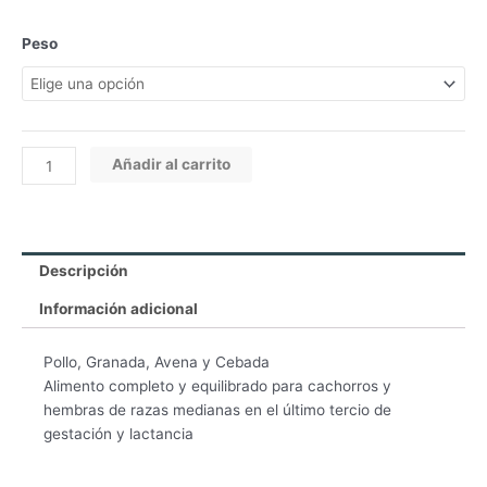
$127.400
hasta
N&D
Peso
$401.800
Ancestral
canine
frango
puppy
medium
Añadir al carrito
cantidad
Descripción
Información adicional
Pollo, Granada, Avena y Cebada
Alimento completo y equilibrado para cachorros y
hembras de razas medianas en el último tercio de
gestación y lactancia