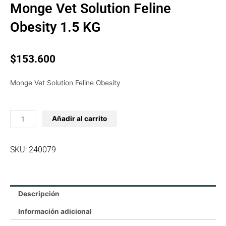
Monge Vet Solution Feline
Obesity 1.5 KG
$
153.600
Monge Vet Solution Feline Obesity
Monge
Añadir al carrito
Vet
Solution
Feline
SKU: 240079
Obesity
1.5
KG
cantidad
Descripción
Información adicional