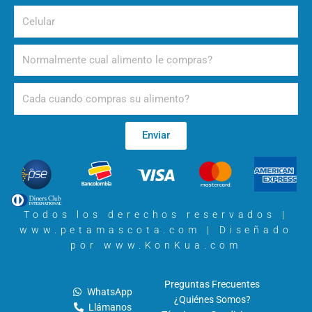
Celular
Alimento
Periodicidad
Enviar
Todos los derechos reservados |
www.petamascota.com |
Diseñado
por www.KonKua.com
Preguntas Frecuentes
WhatsApp
¿Quiénes Somos?
Llámanos