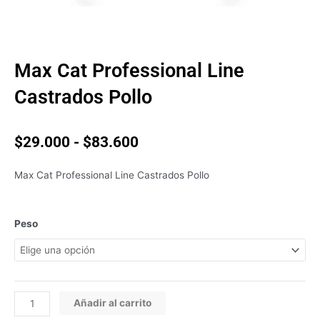
Max Cat Professional Line
Castrados Pollo
Rango
$
29.000
-
$
83.600
de
precios:
Max Cat Professional Line Castrados Pollo
desde
$29.000
hasta
Max
Peso
$83.600
Cat
Professional
Line
Castrados
Pollo
Añadir al carrito
cantidad