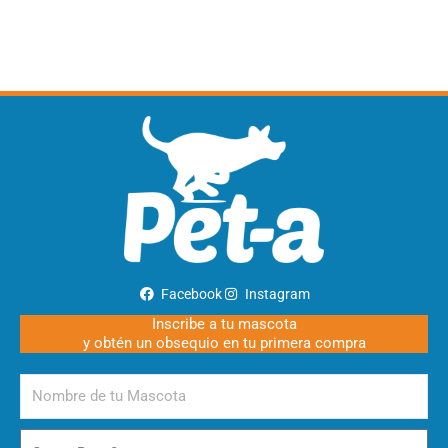
Facebook
Instagram
Inscribe a tu mascota
y obtén un obsequio en tu primera compra
Nombre
de
tu
Gato