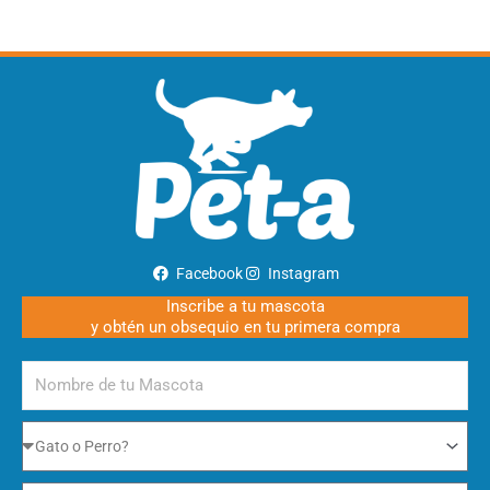
Facebook
Instagram
Inscribe a tu mascota
y obtén un obsequio en tu primera compra
Nombre
de
tu
Gato
Mascota
o
Perro