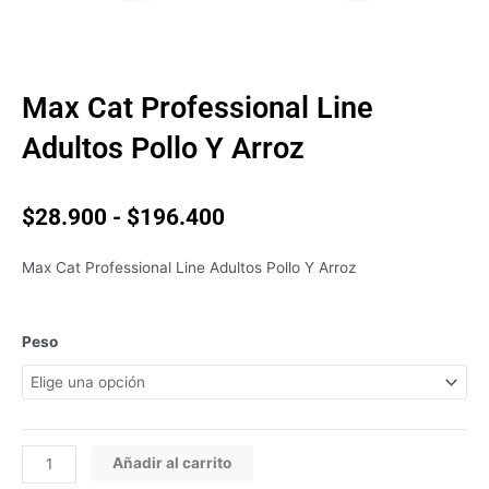
Max Cat Professional Line
Adultos Pollo Y Arroz
Rango
$
28.900
-
$
196.400
de
precios:
Max Cat Professional Line Adultos Pollo Y Arroz
desde
$28.900
hasta
Max
Peso
$196.400
Cat
Professional
Line
Adultos
Pollo
Añadir al carrito
Y