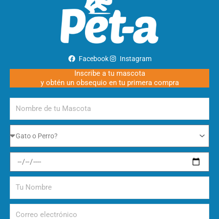
Facebook
Instagram
Inscribe a tu mascota
y obtén un obsequio en tu primera compra
Nombre
de
tu
Gato
Mascota
o
Perro
Fecha
de
nacimiento
Tu
Nombre
Correo