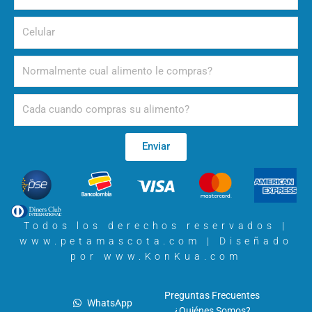
electrónico
Celular
Alimento
Periodicidad
Enviar
Todos los derechos reservados |
www.petamascota.com |
Diseñado
por www.KonKua.com
Preguntas Frecuentes
WhatsApp
¿Quiénes Somos?