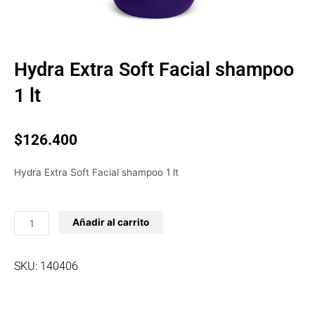
Hydra Extra Soft Facial shampoo
1 lt
$
126.400
Hydra Extra Soft Facial shampoo 1 lt
Hydra
Añadir al carrito
Extra
Soft
Facial
SKU: 140406
shampoo
1
lt