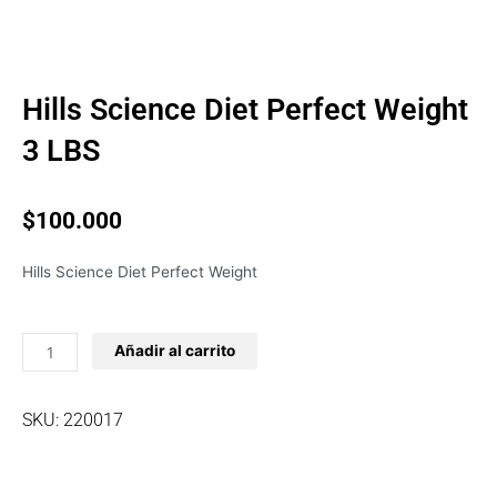
Hills Science Diet Perfect Weight
3 LBS
$
100.000
Hills Science Diet Perfect Weight
Hills
Añadir al carrito
Science
Diet
Perfect
SKU: 220017
Weight
3
LBS