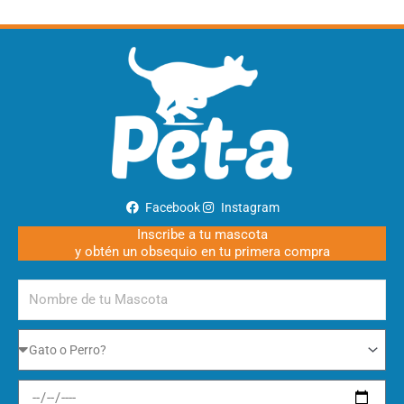
Facebook
Instagram
Inscribe a tu mascota
y obtén un obsequio en tu primera compra
Nombre
de
tu
Gato
Mascota
o
Perro
Fecha