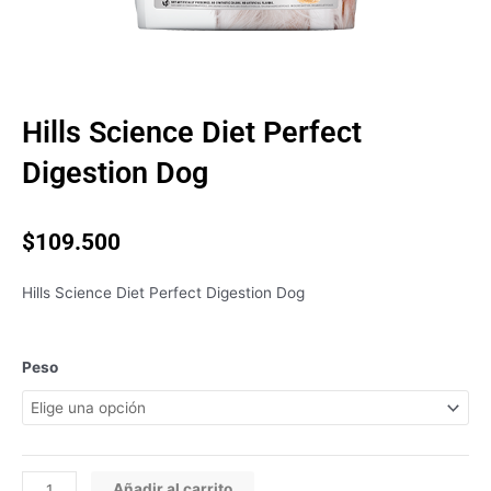
Hills Science Diet Perfect
Digestion Dog
$
109.500
Hills Science Diet Perfect Digestion Dog
Hills
Peso
Science
Diet
Perfect
Digestion
Dog
Añadir al carrito