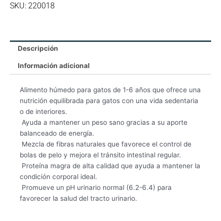
Adult
SKU: 220018
Indoor
Savory
Chicken
Entrée
Descripción
Lata
Información adicional
5.5
OZ
Alimento húmedo para gatos de 1-6 años que ofrece una
cantidad
nutrición equilibrada para gatos con una vida sedentaria
o de interiores.
 Ayuda a mantener un peso sano gracias a su aporte
balanceado de energía.
 Mezcla de fibras naturales que favorece el control de
bolas de pelo y mejora el tránsito intestinal regular.
 Proteína magra de alta calidad que ayuda a mantener la
condición corporal ideal.
 Promueve un pH urinario normal (6.2-6.4) para
favorecer la salud del tracto urinario.