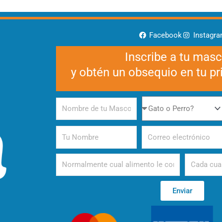
Facebook
Instagr
Inscribe a tu mas
y obtén un obsequio en tu p
Nombre
Gato
de
o
tu
Perro
Tu
Correo
Mascota
Nombre
electrónico
Alimento
Periodicida
Enviar