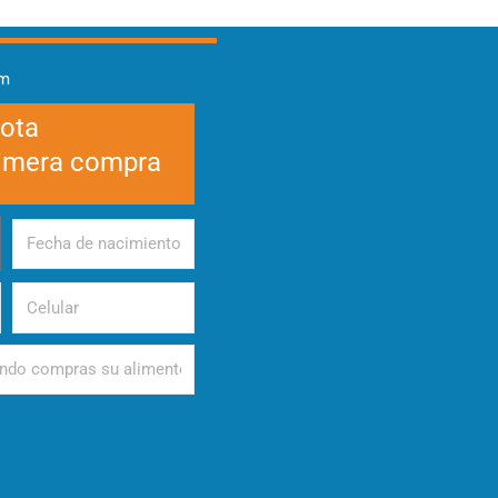
am
cota
rimera compra
Fecha
de
nacimiento
Celular
d