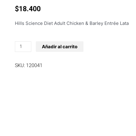
$
18.400
Hills Science Diet Adult Chicken & Barley Entrée Lata
Hills
Añadir al carrito
Science
Diet
SKU: 120041
Adult
Chicken
Barley
Entree
Lata
13
Oz
cantidad