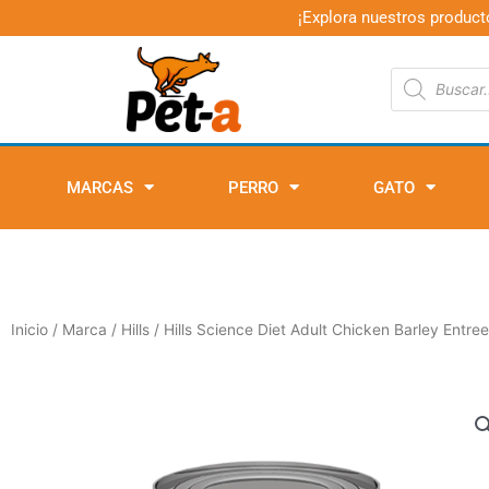
Ir
¡Explora nuestros product
al
contenido
Búsqueda
de
productos
MARCAS
PERRO
GATO
Inicio
/
Marca
/
Hills
/ Hills Science Diet Adult Chicken Barley Entre