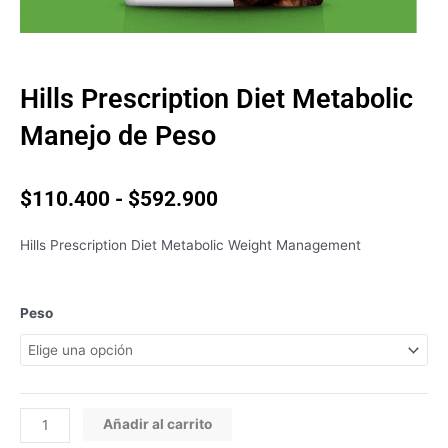
Hills Prescription Diet Metabolic
Manejo de Peso
Rango
$
110.400
-
$
592.900
de
precios:
Hills Prescription Diet Metabolic Weight Management
desde
$110.400
hasta
Hills
Peso
$592.900
Prescription
Diet
Metabolic
Manejo
de
Añadir al carrito
Peso