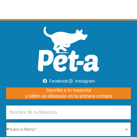
Facebook
Instagram
Inscribe a tu mascota
y obtén un obsequio en tu primera compra
Nombre
de
tu
Gato
Mascota
o