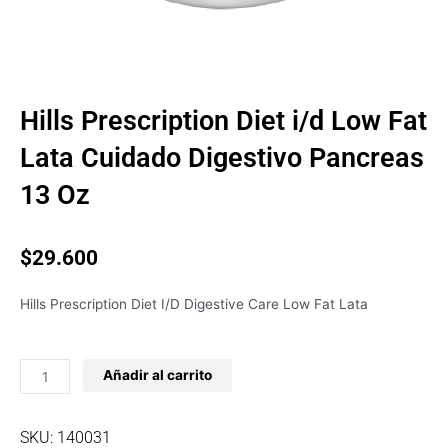
Hills Prescription Diet i/d Low Fat
Lata Cuidado Digestivo Pancreas
13 Oz
$
29.600
Hills Prescription Diet I/D Digestive Care Low Fat Lata
Hills
Añadir al carrito
Prescription
Diet
i/d
SKU: 140031