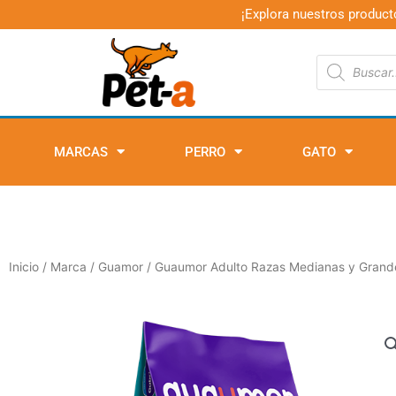
Ir
¡Explora nuestros product
al
contenido
Búsqueda
de
productos
MARCAS
PERRO
GATO
Inicio
/
Marca
/
Guamor
/ Guaumor Adulto Razas Medianas y Grand