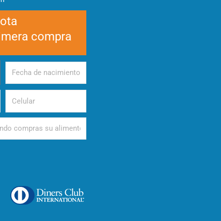
cota
rimera compra
Fecha
de
nacimiento
Celular
d