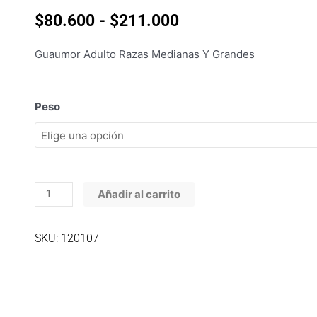
Rango
$
80.600
-
$
211.000
de
precios:
Guaumor Adulto Razas Medianas Y Grandes
desde
$80.600
hasta
Guaumor
Peso
$211.000
Adulto
Razas
Medianas
y
Grandes
Añadir al carrito
cantidad
SKU: 120107