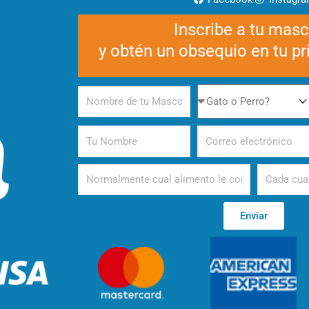
Inscribe a tu mas
y obtén un obsequio en tu p
Nombre
Gato
de
o
tu
Perro
Tu
Correo
Mascota
Nombre
electrónico
Alimento
Periodicida
Enviar