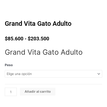
Grand Vita Gato Adulto
Rango
$
85.600
-
$
203.500
de
precios:
Grand Vita Gato Adulto
desde
$85.600
hasta
Grand
Peso
$203.500
Vita
Gato
Adulto
cantidad
Añadir al carrito