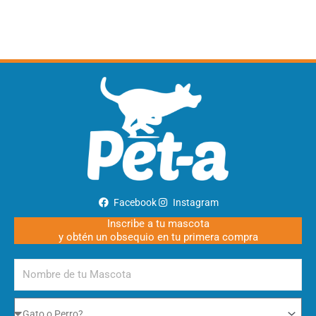
Facebook
Instagram
Inscribe a tu mascota
y obtén un obsequio en tu primera compra
Nombre
de
tu
Gato
Mascota