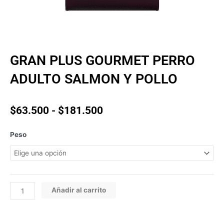
GRAN PLUS GOURMET PERRO
ADULTO SALMON Y POLLO
Rango
$
63.500
-
$
181.500
de
precios:
GRAN
Peso
desde
PLUS
$63.500
GOURMET
hasta
PERRO
$181.500
ADULTO
SALMON
Añadir al carrito
Y
POLLO
cantidad