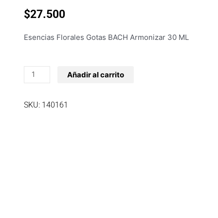
$
27.500
Esencias Florales Gotas BACH Armonizar 30 ML
Esencias
Añadir al carrito
Florales
Gotas
SKU: 140161
BACH
Armonizar
30
ML
cantidad