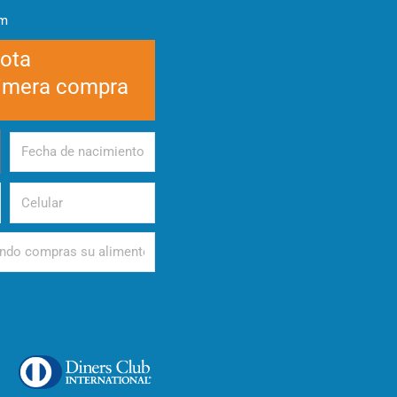
am
cota
rimera compra
Fecha
de
nacimiento
Celular
d