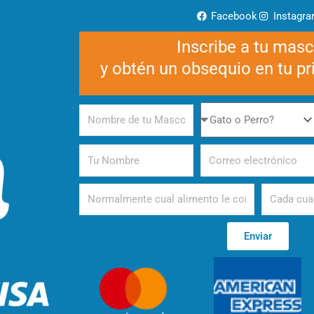
Facebook
Instagr
Inscribe a tu mas
y obtén un obsequio en tu p
Nombre
Gato
de
o
tu
Perro
Tu
Correo
Mascota
Nombre
electrónico
Alimento
Periodicida
Enviar