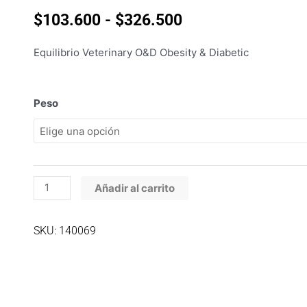
Rango
$
103.600
-
$
326.500
de
precios:
Equilibrio Veterinary O&D Obesity & Diabetic
desde
$103.600
hasta
Equilibrio
Peso
$326.500
Veterinary
O&D
Obesity
&
Diabetic
Añadir al carrito
cantidad
SKU: 140069