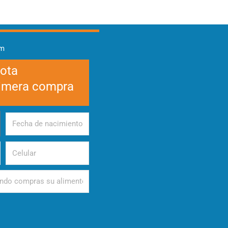
am
cota
rimera compra
Fecha
de
nacimiento
Celular
d