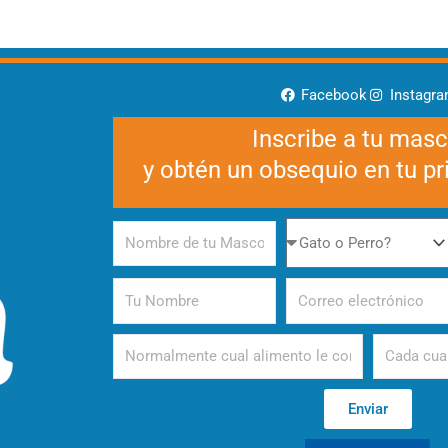
Facebook
Instagr
Inscribe a tu mas
y obtén un obsequio en tu p
Nombre
Gato
de
o
tu
Perro
Tu
Correo
Mascota
Nombre
electrónico
Alimento
Periodicida
Enviar