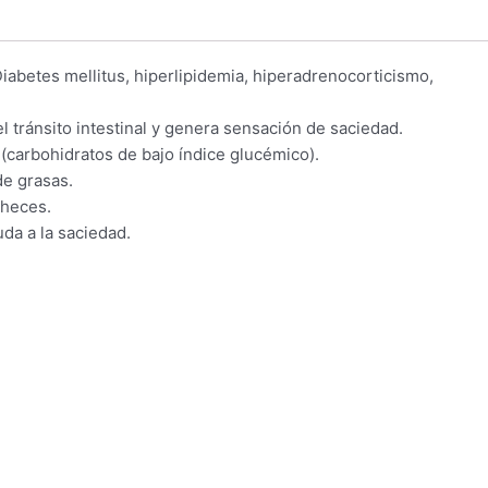
abetes mellitus, hiperlipidemia, hiperadrenocorticismo,
l tránsito intestinal y genera sensación de saciedad.
a (carbohidratos de bajo índice glucémico).
de grasas.
 heces.
da a la saciedad.