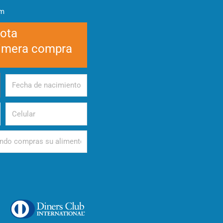
am
cota
rimera compra
Fecha
de
nacimiento
Celular
d