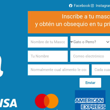
Facebook
Instagr
Inscribe a tu mas
y obtén un obsequio en tu p
Nombre
Gato
de
o
tu
Perro
Tu
Correo
Mascota
Nombre
electrónico
Alimento
Periodicida
Enviar