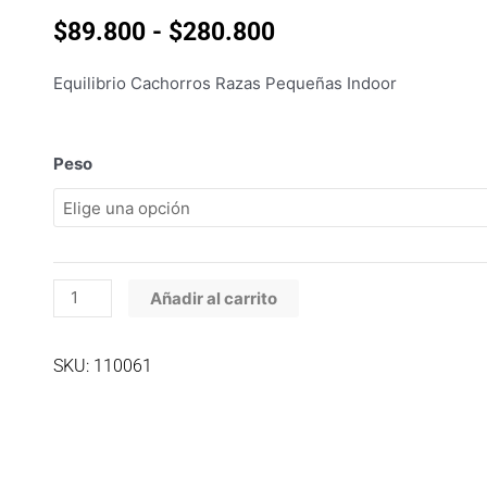
Rango
$
89.800
-
$
280.800
de
precios:
Equilibrio Cachorros Razas Pequeñas Indoor
desde
$89.800
hasta
Equilibrio
Peso
$280.800
Cachorros
Razas
Pequeñas
Indoor
cantidad
Añadir al carrito
SKU: 110061